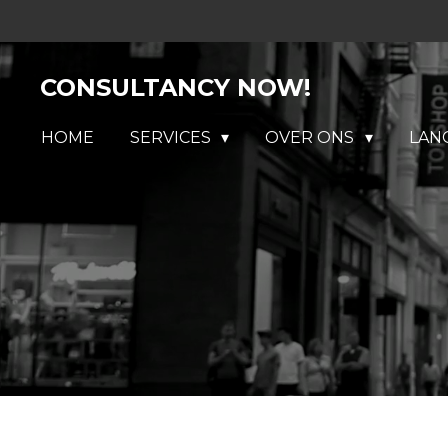
Ga
direct
naar
CONSULTANCY NOW!
de
hoofdinhoud
HOME
SERVICES
OVER ONS
LAN