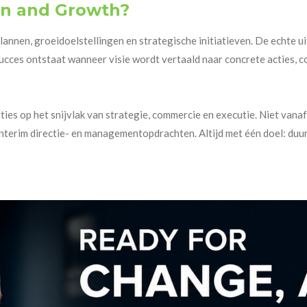
on and Growth?
annen, groeidoelstellingen en strategische initiatieven. De echte ui
ucces ontstaat wanneer visie wordt vertaald naar concrete acties,
 op het snijvlak van strategie, commercie en executie. Niet vanaf d
interim directie- en managementopdrachten. Altijd met één doel: duu