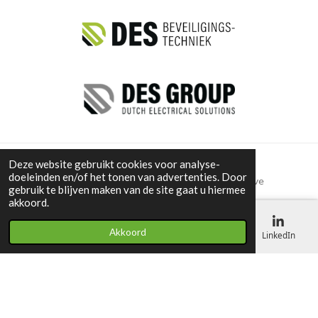
Deze website gebruikt cookies voor analyse-
doeleinden en/of het tonen van advertenties. Door
Van strategie naar hands-on executie. Interim executive
gebruik te blijven maken van de site gaat u hiermee
management, business development en operationele
akkoord.
groei.
Copyright © 2026 consultancy NOW! A label of Endoma
Akkoord
Products B.V. | The Netherlands.
All rights reserved.
E-mailadres
Telefoonnummer
Kaart
LinkedIn