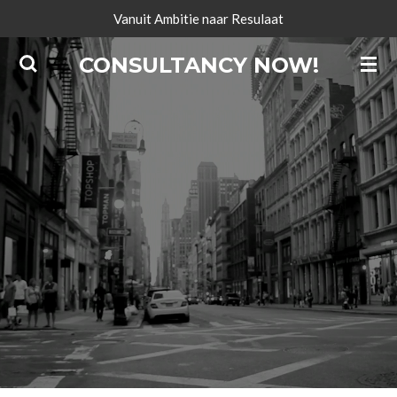
Vanuit Ambitie naar Resulaat
Ga
direct
CONSULTANCY NOW!
naar
de
hoofdinhoud