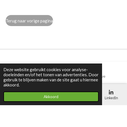
Terug naar vorige pagina
Deze website gebruikt cookies voor analyse-
doeleinden en/of het tonen van advertenties. Door
Van strategie naar hands-on executie. Interim executive
gebruik te blijven maken van de site gaat u hiermee
management, business development en operationele
akkoord.
groei.
Copyright © 2026 consultancy NOW! A label of Endoma
Akkoord
Products B.V. | The Netherlands.
All rights reserved.
E-mailadres
Telefoonnummer
Kaart
LinkedIn