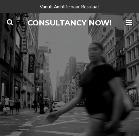
Vanuit Ambitie naar Resulaat
Ga
direct
CONSULTANCY NOW!
naar
de
hoofdinhoud